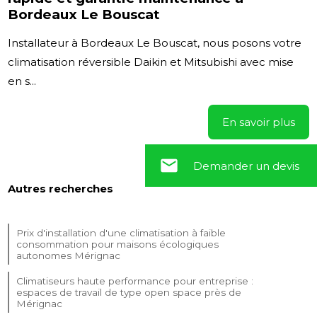
Bordeaux Le Bouscat
Installateur à Bordeaux Le Bouscat, nous posons votre
climatisation réversible Daikin et Mitsubishi avec mise
en s...
En savoir plus
email
Demander un devis
Autres recherches
Prix d'installation d'une climatisation à faible
consommation pour maisons écologiques
autonomes Mérignac
Climatiseurs haute performance pour entreprise :
espaces de travail de type open space près de
Mérignac